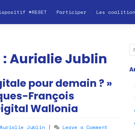
ispositif #RESET
Participer
Les coalitio
 :
Aurialie Jublin
A
gitale pour demain ? »
cques-François
igital Wallonia
on
Aurialie Jublin
|
Leave a Comment