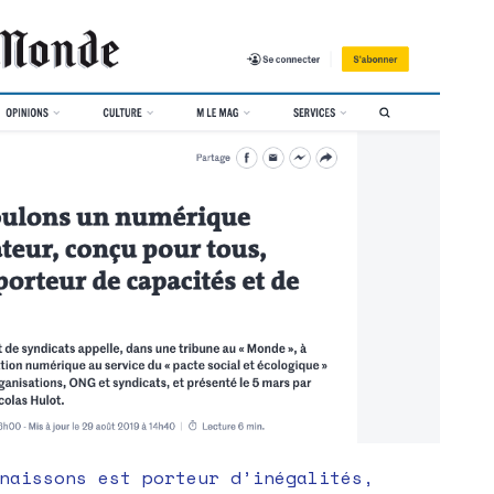
porteur
de
capacités
et
de
choix »
–
2e
tribune
#RESET
naissons est porteur d’inégalités,