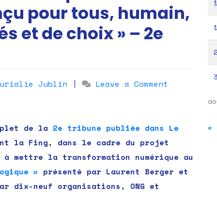
çu pour tous, humain,
s et de choix » – 2e
on
urialie Jublin
|
Leave a Comment
« Nous
ao
voulons
un
« 
mplet de la
2e tribune publiée dans Le
numérique
nt la Fing, dans le cadre du projet
émancipate
 à mettre la transformation numérique au
conçu
ogique »
présenté par Laurent Berger et
pour
ar dix-neuf organisations, ONG et
tous,
humain,