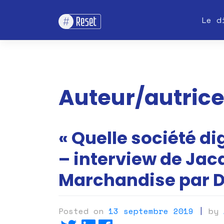
Skip
Le d
to
content
Auteur/autrice
« Quelle société di
– interview de Ja
Marchandise par D
Posted on
13 septembre 2019
|
by