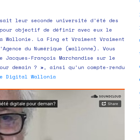
« Quelle
société
digitale
sait leur seconde université d’été des
pour
pour objectif de définir avec eux le
demain
a Wallonie. La Fing et Vraiment Vraiment
? »
’Agence du Numérique (wallonne). Vous
–
e Jacques-François Marchandise sur le
interview
our demain ? », ainsi qu’un compte-rendu
de
e Digital Wallonia
Jacques-
François
Marchandi
par
Digital
Wallonia