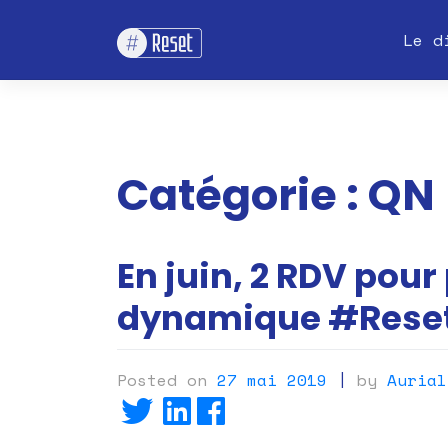
Skip
Le d
to
content
Catégorie :
QN
En juin, 2 RDV pour
dynamique #Reset
Posted on
27 mai 2019
|
by
Aurial