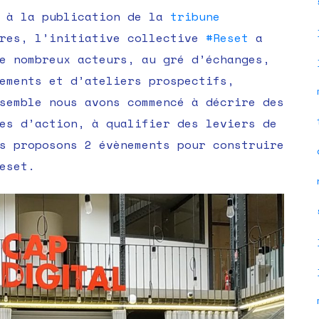
2
 à la publication de la
tribune
RDV
ires, l’initiative collective
#Reset
a
pour
e nombreux acteurs, au gré d’échanges,
poursuivre
ements et d’ateliers prospectifs,
la
semble nous avons commencé à décrire des
dynamique
es d’action, à qualifier des leviers de
#Reset
s proposons 2 évènements pour construire
!
eset.