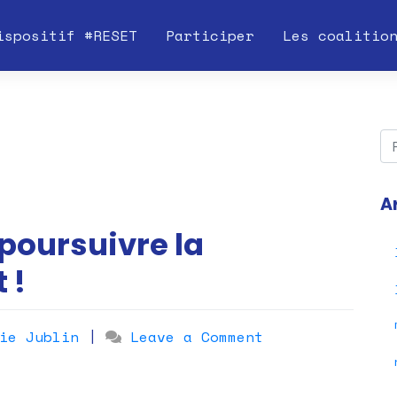
ispositif #RESET
Participer
Les coalitio
A
 poursuivre la
 !
on
ie Jublin
|
Leave a Comment
En
juin,