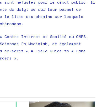
s sont néfastes pour le débat public. Il
n’est
nte du doigt ce qui leur permet de
pas
e la liste des chemins sur lesquels
qu’elles
phénomène.
soient
fake
u Centre Internet et Société du CNRS,
Sciences Po Medialab, et également
a co-écrit « A Field Guide to « Fake
rders ».