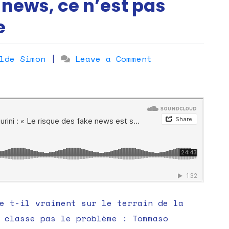
news, ce n’est pas
e
on
lde Simon
|
Leave a Comment
Podcast
–
Tommaso
Venturini
:
le
problème
des
fake
e t-il vraiment sur le terrain de la
news,
 classe pas le problème : Tommaso
ce