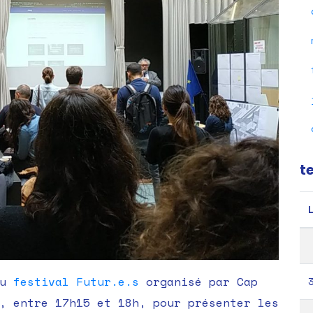
t
au
festival Futur.e.s
organisé par Cap
, entre 17h15 et 18h, pour présenter les