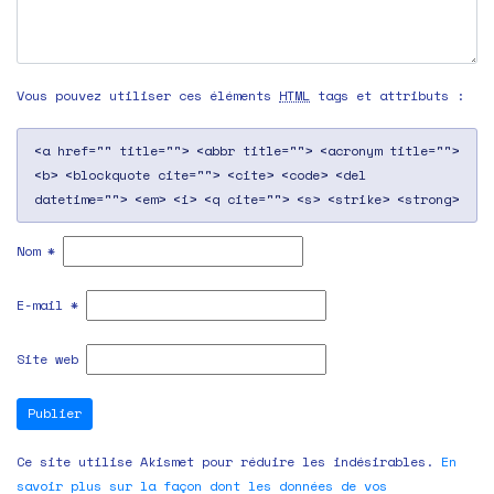
Vous pouvez utiliser ces éléments
HTML
tags et attributs :
<a href="" title=""> <abbr title=""> <acronym title="">
<b> <blockquote cite=""> <cite> <code> <del
datetime=""> <em> <i> <q cite=""> <s> <strike> <strong>
Nom
*
E-mail
*
Site web
Ce site utilise Akismet pour réduire les indésirables.
En
savoir plus sur la façon dont les données de vos