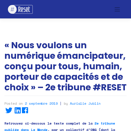
Skip
to
content
« Nous voulons un
numérique émancipateur,
conçu pour tous, humain,
porteur de capacités et de
choix » – 2e tribune #RESET
Posted on
2 septembre 2019
|
by
Aurialie Jublin
Retrouvez ci-dessous le texte complet de la
2e tribune
publiée dans Le Monde
, par un collectif d’ONG (dont la