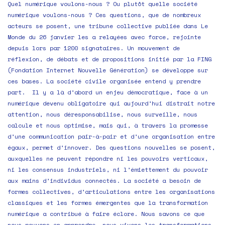
Quel numérique voulons-nous ? Ou plutôt quelle société
numérique voulons-nous ? Ces questions, que de nombreux
acteurs se posent, une tribune collective publiée dans Le
Monde du 26 janvier les a relayées avec force, rejointe
depuis lors par 1200 signataires. Un mouvement de
réflexion, de débats et de propositions initié par la FING
(Fondation Internet Nouvelle Génération) se développe sur
ces bases. La société civile organisée entend y prendre
part. Il y a là d’abord un enjeu démocratique, face à un
numérique devenu obligatoire qui aujourd’hui distrait notre
attention, nous déresponsabilise, nous surveille, nous
calcule et nous optimise, mais qui, à travers la promesse
d’une communication pair-à-pair et d’une organisation entre
égaux, permet d’innover. Des questions nouvelles se posent,
auxquelles ne peuvent répondre ni les pouvoirs verticaux,
ni les consensus industriels, ni l’émiettement du pouvoir
aux mains d’individus connectés. La société a besoin de
formes collectives, d’articulations entre les organisations
classiques et les formes émergentes que la transformation
numérique a contribué à faire éclore. Nous savons ce que
nous pouvons en apprendre, nous vivons les transformations