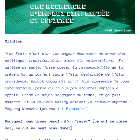
Citation
“
Les États n’ont plus les moyens financiers de mener des
politiques traditionnelles alors ils externalisent. En
matière de santé, faire porter la responsabilité de la
prévention au patient cache l’état déplorable de l’État
providence. Barack Obama dit qu’il faut apprendre le code
informatique, parce qu’il n’a pas d’autres emplois à
offrir. C’est un moyen de gagner du temps, et ça fait
moderne. Et la Silicon Valley devient le sauveur suprême.
”,
Evgueny Morozov (source :
l’Expansion)
Pourquoi nous avons besoin d’un “reset” (ce qui se passe
mal, ce qui ne peut plus durer)